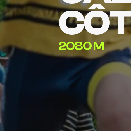
CÔT
2080 M