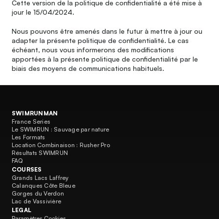
Cette version de la politique de confidentialité a été mise à 
jour le 15/04/2024.
Nous pouvons être amenés dans le futur à mettre à jour ou 
adapter la présente politique de confidentialité. Le cas 
échéant, nous vous informerons des modifications 
apportées à la présente politique de confidentialité par le 
biais des moyens de communications habituels. 
SWIMRUNMAN
France Series
Le SWIMRUN : Sauvage par nature
Les Formats
Location Combinaison : Rusher Pro
Résultats SWIMRUN
FAQ
COURSES
Grands Lacs Laffrey
Calanques Côte Bleue
Gorges du Verdon
Lac de Vassivière
LEGAL
Paramètres Cookies