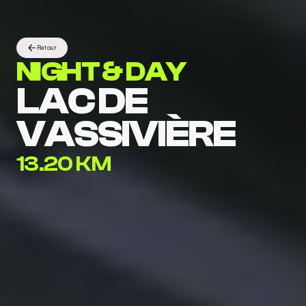
Retour
NIGHT & DAY
LAC DE 
VASSIVIÈRE
13.20 KM