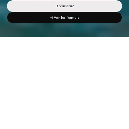
S'inscrire
Voir les formats
LE BLEU MÉDITERRANÉEN 
ET LA CLARTÉ DES 
ROCHES DU LITTORAL À 
30MN DE MARSEILLE
Dès les premiers mètres, vous serez propulsé dans l’univers 
brut et authentique de la 
Côte Bleue
, où chaque transition 
est une aventure.
Préparez-vous à enchaîner des sections de 
natation 